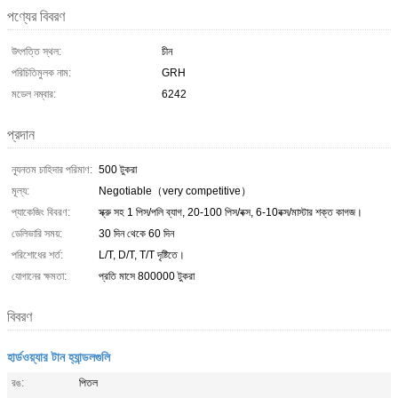
পণ্যের বিবরণ
উৎপত্তি স্থল:
চীন
পরিচিতিমুলক নাম:
GRH
মডেল নম্বার:
6242
প্রদান
ন্যূনতম চাহিদার পরিমাণ:
500 টুকরা
মূল্য:
Negotiable（very competitive）
প্যাকেজিং বিবরণ:
স্ক্রু সহ 1 পিস/পলি ব্যাগ, 20-100 পিস/বক্স, 6-10বক্স/মাস্টার শক্ত কাগজ।
ডেলিভারি সময়:
30 দিন থেকে 60 দিন
পরিশোধের শর্ত:
L/T, D/T, T/T দৃষ্টিতে।
যোগানের ক্ষমতা:
প্রতি মাসে 800000 টুকরা
বিবরণ
হার্ডওয়্যার টান হ্যান্ডলগুলি
রঙ:
পিতল