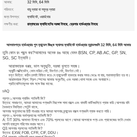
আকার:
32 মিমি, 64 মিমি
পরিবহন:
বায়ু দ্বারা বা সমুদ্র দ্বারা
জন্য উপলব্ধ:
ক্যাবিনেট, ওয়ার্ডবোর
রান্নাঘরের ক্যাবিনেটের দরজা টানছে
ড্রেসার হার্ডওয়্যার টানছে
লক্ষণীয় করা:
,
আসবাবপত্র হার্ডওয়্যার পুল হ্যান্ডেল জিঙ্ক অ্যালয় ক্যাবিনেট হার্ডওয়্যার হ্যান্ডলগুলি 32 মিমি, 64 মিমি আকার
তুমি কোন রং পছন্দ কর?আমাদের অনেক রঙ আছে যেমন BSN, CP, AB.AC, GP, SN,
SG, SC ইত্যাদি।
আরামদায়ক খপ্পর, ভাল অনুভূতি, দরজা খুলতে সহজ।
অ্যান্টি-অক্সিডেটন, কোন মরিচা নেই, বিবর্ণতা নেই, বিবর্ণতা নেই।
মসৃণ ভিত্তি: কঠিন ঢালাই নিশ্চিত করে যে হ্যান্ডেলটি ব্যবহার করার সময় ভেঙে না যায়, স্থানান্তরিত হয় না।
আরামদায়ক গ্রিপ: গ্রিপ স্পেসের আকার অনুরণীয়, এবং দরজা খোলা সহজ এবং অনায়াসে।
প্রতিযোগিতামূলক দাম সঙ্গে উচ্চ মানের.
চ
AQ
প্রশ্ন ১.আপনার প্যাকিং শর্তাবলী কি?
উত্তর: সাধারণত, আমরা আমাদের পণ্যগুলি নিরপেক্ষ সাদা বাক্সে এবং বাদামী কার্টনগুলিতে প্যাক করি।আপনার যদি
বৈধভাবে নিবন্ধিত পেটেন্ট থাকে,
আপনার অনুমোদনের চিঠি পাওয়ার পরে আমরা আপনার ব্র্যান্ডেড বাক্সে পণ্যগুলি প্যাক করতে পারি।
প্রশ্ন ২.আপনার অর্থপ্রদানের শর্তাবলী কি?
A: T/T 30% আমানত হিসাবে এবং 70% প্রসবের আগে।আমরা আপনাকে পণ্য এবং প্যাকেজের ফটো দেখাব
আপনি ব্যালেন্স পরিশোধ করার আগে।
Q3.আপনার প্রসবের শর্তাবলী কি?
উত্তর: EXW, FOB, CFR, CIF, DDU।
Q4.আপনার ডেলিভারি সময় সম্পর্কে কিভাবে?