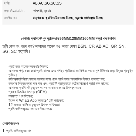
বর্ণনা:
AB,AC,SG,SC,SS
জন্য Avaiablr:
আলমারি, ড্রয়ার
রান্নাঘরের ক্যাবিনেটের দরজা টানছে
ড্রেসার হার্ডওয়্যার টানছে
লক্ষণীয় করা:
,
পেশাদার ক্যাবিনেট পুল হ্যান্ডলগুলি 96MM128MM160MM দস্তা খাদ উপাদান
তুমি কোন রং পছন্দ কর?আমাদের অনেক রঙ আছে যেমন BSN, CP, AB.AC, GP, SN,
SG, SC ইত্যাদি।
প্রতি বছর অনেক নতুন ছাঁচ বিকাশ;
আমাদের পণ্য চরম জারা প্রতিরোধের এবং বার্ধক্য প্রতিরোধের নিশ্চিত করতে পৃষ্ঠ চিকিত্সার জন্য উন্নত প্রযুক্তি
গৃহীত।
কাঠ/অ্যালুমিনিয়াম/কাচের দরজার জন্য ধাতব হার্ডওয়্যার আনুষাঙ্গিক হিসাবে ব্যবহৃত হয়;
কারখানা বিক্রয় দ্বারা কম দাম এবং প্রতিটি প্রক্রিয়াতে কঠোর নিয়ন্ত্রণ দ্বারা ভাল মানের;
আমাদের ক্যাবিনেট হ্যান্ডেল অনেক আকার এবং রং উপলব্ধ আছে.
গ্রাহক ডিজাইন উপলব্ধ (OEM)
সময়মত পণ্য বিতরণ;
ইমেল বা Whats App দ্বারা 24 ঘন্টা পরিষেবা;
1
2 বছরের ফার্নিচার হ্যান্ডেল উত্পাদন অভিজ্ঞতা।
প্রতিযোগিতামূলক দাম সঙ্গে উচ্চ মানের.
স্পেসিফিকেশন
1. প্রতিযোগিতামূলক দাম