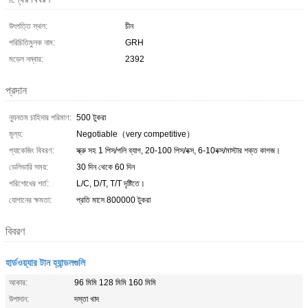
উৎপত্তি স্থল:
চীন
পরিচিতিমুলক নাম:
GRH
মডেল নম্বার:
2392
প্রদান
ন্যূনতম চাহিদার পরিমাণ:
500 টুকরা
মূল্য:
Negotiable（very competitive）
প্যাকেজিং বিবরণ:
স্ক্রু সহ 1 পিস/পলি ব্যাগ, 20-100 পিস/বক্স, 6-10বক্স/মাস্টার শক্ত কাগজ।
ডেলিভারি সময়:
30 দিন থেকে 60 দিন
পরিশোধের শর্ত:
L/C, D/T, T/T দৃষ্টিতে।
যোগানের ক্ষমতা:
প্রতি মাসে 800000 টুকরা
বিবরণ
হার্ডওয়্যার টান হ্যান্ডলগুলি
আকার:
96 মিমি 128 মিমি 160 মিমি
উপাদান:
দস্তা খাদ