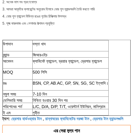
2. অনেক মাপ সব গ্রহণযোগ্য
3. আমরা আকৃতির ক্লায়েন্টের অনুরোধ হিসাবে ডোর পুল হ্যান্ডলগুলি তৈরি করতে পারি
4.
ডোর পুল হ্যান্ডেল বিভিন্ন রঙের পৃষ্ঠের চিকিত্সায় উপলব্ধ
5. সূক্ষ্ম কারুকাজ এবং পেশাদার উত্পাদন প্রযুক্তি
উপাদান
দস্তা খাদ
ব্র্যান্ড
জিআরএইচ
আবেদন
ক্যাবিনেট হ্যান্ডেল, ড্রয়ার হ্যান্ডেল, ড্রেসার হ্যান্ডেল
MOQ
500 পিসি
রঙ
BSN, CP, AB.AC, GP, SN, SG, SC ইত্যাদি।
নমুনা সময়
7-10 দিন
ডেলিভারি সময়
নিশ্চিত হওয়ার 30 দিন পর
পরিশোধের শর্ত
L/C, D/A, D/P, T/T, ওয়েস্টার্ন ইউনিয়ন, মানিগ্রাম
ই এম
গৃহীত
ড্রেসার হার্ডওয়্যার টান
রান্নাঘরের ক্যাবিনেটের দরজা টান
ড্রেসার টান হ্যান্ডলগুলি
ট্যাগ:
,
,
এর সেরা মূল্য পান