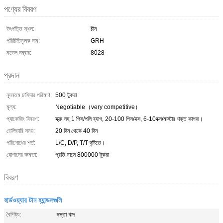
পণ্যের বিবরণ
উৎপত্তি স্থল:
চীন
পরিচিতিমুলক নাম:
GRH
মডেল নম্বার:
8028
প্রদান
ন্যূনতম চাহিদার পরিমাণ:
500 টুকরা
মূল্য:
Negotiable（very competitive）
প্যাকেজিং বিবরণ:
স্ক্রু সহ 1 পিস/পলি ব্যাগ, 20-100 পিস/বক্স, 6-10বক্স/মাস্টার শক্ত কাগজ।
ডেলিভারি সময়:
20 দিন থেকে 40 দিন
পরিশোধের শর্ত:
L/C, D/P, T/T দৃষ্টিতে।
যোগানের ক্ষমতা:
প্রতি মাসে 800000 টুকরা
বিবরণ
হার্ডওয়্যার টান হ্যান্ডলগুলি
বৈশিষ্ট্য:
দস্তা খাদ