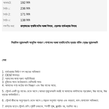
আকার3:
192 মিমি
দৈর্ঘ্য ১:
236 মিমি
দৈর্ঘ্য 2:
171 মিমি
দৈর্ঘ্য ৩:
138 মিমি
রান্নাঘরের ক্যাবিনেটের দরজা টানছে
ড্রেসার হার্ডওয়্যার টানছে
লক্ষণীয় করা:
,
সিরামিক হ্যান্ডলগুলি আধুনিক সাধারণ পোশাকের দরজা ক্যাবিনেটের ড্রয়ার নর্ডিক ব্রোঞ্জ হ্যান্ডলগুলি
সেবা
1. হার্ডওয়্যার নির্মাণে দশ বছরের অভিজ্ঞতা
2. OEM উপলব্ধ
2. গ্রাহকের জন্য দ্রুত প্রতিক্রিয়া
3. চুক্তির সাথে কঠোরভাবে ডেলিভারি সময়
4. আমাদের পণ্য কঠোর মান নিয়ন্ত্রণ এবং উচ্চ মানের আছে.
5. সৌন্দর্য একটি দৃঢ় মানের থেকে আসে।আমরা হ্যান্ডেলগুলি করছি যা আমাদের কাস্টমদের প্রয়োজন, উচ্চ মানের, উচ্চ
ব্যয়ের কার্যকারিতা।
6. সৌন্দর্য জীবনের অনুপ্রেরণা থেকে আসে।গোল্ডেন অনুপাত প্রস্থ এবং বক্রতা, ভাল যোগাযোগ অভিজ্ঞতা.
7. রাস্তার যত্নে সৌন্দর্য বেশি।পৃষ্ঠটি চকচকে, স্পর্শটি সূক্ষ্ম, স্ক্র্যাচিং নয়, স্খলিত নয়।