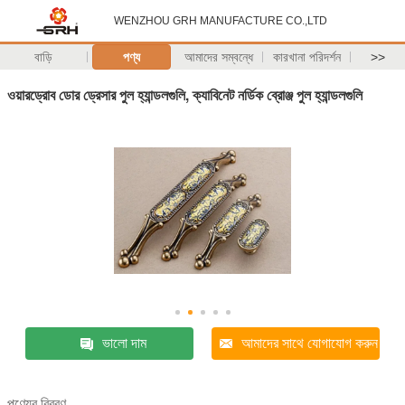
WENZHOU GRH MANUFACTURE CO.,LTD
বাড়ি
পণ্য
আমাদের সম্বন্ধে
কারখানা পরিদর্শন
>>
ওয়ারড্রোব ডোর ড্রেসার পুল হ্যান্ডলগুলি, ক্যাবিনেট নর্ডিক ব্রোঞ্জ পুল হ্যান্ডলগুলি
ভালো দাম
আমাদের সাথে যোগাযোগ করুন
পণ্যের বিবরণ