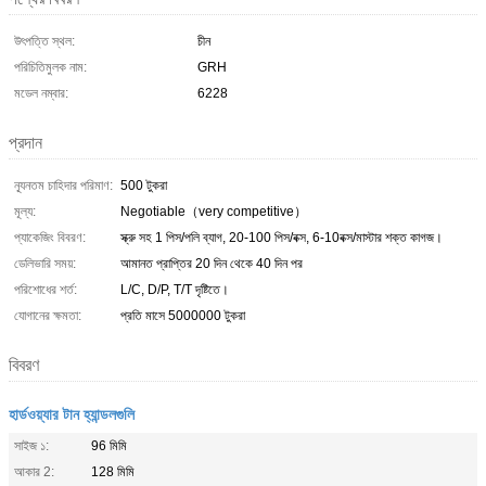
উৎপত্তি স্থল:
চীন
পরিচিতিমুলক নাম:
GRH
মডেল নম্বার:
6228
প্রদান
ন্যূনতম চাহিদার পরিমাণ:
500 টুকরা
মূল্য:
Negotiable（very competitive）
প্যাকেজিং বিবরণ:
স্ক্রু সহ 1 পিস/পলি ব্যাগ, 20-100 পিস/বক্স, 6-10বক্স/মাস্টার শক্ত কাগজ।
ডেলিভারি সময়:
আমানত প্রাপ্তির 20 দিন থেকে 40 দিন পর
পরিশোধের শর্ত:
L/C, D/P, T/T দৃষ্টিতে।
যোগানের ক্ষমতা:
প্রতি মাসে 5000000 টুকরা
বিবরণ
হার্ডওয়্যার টান হ্যান্ডলগুলি
সাইজ ১:
96 মিমি
আকার 2:
128 মিমি