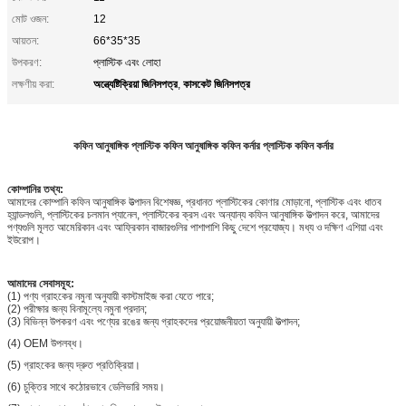
মোট ওজন:
12
আয়তন:
66*35*35
উপকরণ:
প্লাস্টিক এবং লোহা
অন্ত্যেষ্টিক্রিয়া জিনিসপত্র
কাসকেট জিনিসপত্র
লক্ষণীয় করা:
,
কফিন আনুষাঙ্গিক প্লাস্টিক কফিন আনুষাঙ্গিক কফিন কর্নার প্লাস্টিক কফিন কর্নার
কোম্পানির তথ্য:
আমাদের কোম্পানি কফিন আনুষাঙ্গিক উত্পাদন বিশেষজ্ঞ, প্রধানত প্লাস্টিকের কোণার মোড়ানো, প্লাস্টিক এবং ধাতব
হ্যান্ডলগুলি, প্লাস্টিকের চলমান প্যানেল, প্লাস্টিকের ক্রস এবং অন্যান্য কফিন আনুষাঙ্গিক উত্পাদন করে, আমাদের
পণ্যগুলি মূলত আমেরিকান এবং আফ্রিকান বাজারগুলির পাশাপাশি কিছু দেশে প্রযোজ্য। মধ্য ও দক্ষিণ এশিয়া এবং
ইউরোপ।
আমাদের সেবাসমূহ:
(1) পণ্য গ্রাহকের নমুনা অনুযায়ী কাস্টমাইজ করা যেতে পারে;
(2) পরীক্ষার জন্য বিনামূল্যে নমুনা প্রদান;
(3) বিভিন্ন উপকরণ এবং পণ্যের রঙের জন্য গ্রাহকদের প্রয়োজনীয়তা অনুযায়ী উত্পাদন;
(4) OEM উপলব্ধ।
(5) গ্রাহকের জন্য দ্রুত প্রতিক্রিয়া।
(6) চুক্তির সাথে কঠোরভাবে ডেলিভারি সময়।