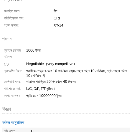
উৎপত্তি স্থল:
চীন
পরিচিতিমুলক নাম:
GRH
মডেল নম্বার:
XY-14
প্রদান
ন্যূনতম চাহিদার
1000 টুকরা
পরিমাণ:
মূল্য:
Negotiable（very competitive）
প্যাকেজিং বিবরণ:
প্লাস্টিক মোড়ানো কোণ 10 সেট/বাক্স, লম্বা লোহার পাইপ 10 সেট/বাক্স, ছোট লোহার পাইপ
10 সেট/বাক্স, স্ট্
ডেলিভারি সময়:
আমানত প্রাপ্তির 20 দিন থেকে 40 দিন পর
পরিশোধের শর্ত:
L/C, D/P, T/T দৃষ্টিতে।
যোগানের ক্ষমতা:
প্রতি মাসে 10000000 টুকরা
বিবরণ
কফিন আনুষাঙ্গিক
নেট ওজন:
11