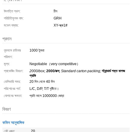
উৎপত্তি স্থল:
চীন
পরিচিতিমুলক নাম:
GRH
মডেল নম্বার:
XY-স্ক্রু1#
প্রদান
ন্যূনতম চাহিদার
1000 টুকরা
পরিমাণ:
মূল্য:
Negotiable（very competitive）
প্যাকেজিং বিবরণ:
2000/box;
2000/বক্স;
Standard carton packing;
স্ট্যান্ডার্ড শক্ত কাগজ
প্যাকি
ডেলিভারি সময়:
20 দিন থেকে 40 দিন
পরিশোধের শর্ত:
L/C, D/P, T/T দৃষ্টিতে।
যোগানের ক্ষমতা:
প্রতি মাসে 1000000 জোড়া
বিবরণ
কফিন আনুষাঙ্গিক
নেট ওজন:
20