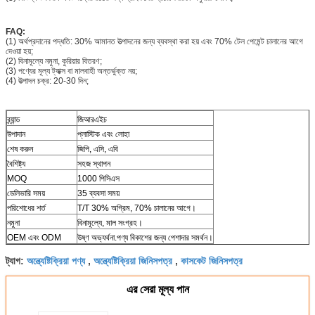
FAQ:
(1) অর্থপ্রদানের পদ্ধতি: 30% আমানত উত্পাদনের জন্য ব্যবস্থা করা হয় এবং 70% টেল পেমেন্ট চালানের আগে
দেওয়া হয়;
(2) বিনামূল্যে নমুনা, কুরিয়ার বিতরণ;
(3) পণ্যের মূল্য ট্যাক্স বা মালবাহী অন্তর্ভুক্ত নয়;
(4) উত্পাদন চক্র: 20-30 দিন;
ব্র্যান্ড
জিআরএইচ
উপাদান
প্লাস্টিক এবং লোহা
শেষ করুন
জিপি, এসি, এবি
বৈশিষ্ট্য
সহজ স্থাপন
MOQ
1000 পিসিএস
ডেলিভারি সময়
35 ব্যবসা সময়
পরিশোধের শর্ত
T/T 30% অগ্রিম, 70% চালানের আগে।
নমুনা
বিনামূল্যে, মাল সংগ্রহ।
OEM এবং ODM
উষ্ণ অভ্যর্থনা.পণ্য বিকাশের জন্য পেশাদার সমর্থন।
অন্ত্যেষ্টিক্রিয়া পণ্য
অন্ত্যেষ্টিক্রিয়া জিনিসপত্র
কাসকেট জিনিসপত্র
ট্যাগ:
,
,
এর সেরা মূল্য পান