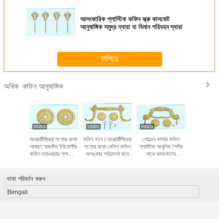
আলংকারিক প্লাস্টিক কফিন স্ক্রু কাসকেট
আনুষাঙ্গিক সমুদ্র দ্বারা বা বিমান পরিবহন দ্বারা
চালিয়ে
কফিন আনুষাঙ্গিক
অধিক
ী সঙ্গে দীর্ঘ
অন্ত্যেষ্টিক্রিয়া পণ্যের জন্য
কফিন বহন / অন্ত্যেষ্টিক্রিয়া
গোল্ডেন কালার কফিন
গোল্ড - ধাতুপট
্জা কফিন
সাধারণ যাজকীয় ইউরোপীয়
পণ্যের জন্য মেটাল কফিন
প্লাস্টিক আধুনিক শৈলীর
ক্রস ইউরোপীয
গিক কফিন
কফিন হার্ডওয়্যার প্লাস্টিক
অলঙ্কার পরিচালনা করে
সাথে কাসকেটের
জন্য প্লাস্টিক
য়্যার
হ্যান্ডেল
আনুষাঙ্গিক হ্যান্ডেল করে
পরিচালনা
ভাষা পরিবর্তন করুন
Bengali