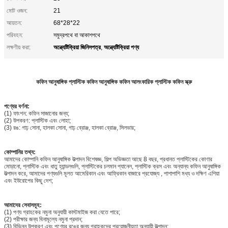
মোট ওজন:
21
আয়তন:
68*28*22
পরিবহন:
সমুদ্রপথে বা আকাশপথে
অন্ত্যেষ্টিক্রিয়া জিনিসপত্র
অন্ত্যেষ্টিক্রিয়া পণ্য
লক্ষণীয় করা:
,
কফিন আনুষাঙ্গিক প্লাস্টিক কফিন আনুষাঙ্গিক কফিন আলংকারিক প্লাস্টিক কফিন স্ক্রু
পণ্যের বর্ণনা:
(1) ফাংশন: কফিন সাজানোর জন্য;
(2) উপকরণ: প্লাস্টিক এবং লোহা;
(3) রঙ: গাঢ় সোনা, হালকা সোনা, গাঢ় ব্রোঞ্জ, হালকা ব্রোঞ্জ, সিলভার;
কোম্পানির তথ্য:
আমাদের কোম্পানি কফিন আনুষাঙ্গিক উত্পাদন বিশেষজ্ঞ, শিল্প অভিজ্ঞতা আছে 8 বছর, প্রধানত প্লাস্টিকের কোণার
মোড়ানো, প্লাস্টিক এবং ধাতু হ্যান্ডলগুলি, প্লাস্টিকের চলমান প্যানেল, প্লাস্টিক ক্রস এবং অন্যান্য কফিন আনুষাঙ্গিক
উত্পাদন করে, আমাদের পণ্যগুলি মূলত আমেরিকান এবং আফ্রিকান বাজারে প্রযোজ্য , পাশাপাশি মধ্য ও দক্ষিণ এশিয়া
এবং ইউরোপের কিছু দেশ;
আমাদের সেবাসমূহ:
(1) পণ্য গ্রাহকের নমুনা অনুযায়ী কাস্টমাইজ করা যেতে পারে;
(2) পরীক্ষার জন্য বিনামূল্যে নমুনা প্রদান;
(3) বিভিন্ন উপকরণ এবং পণ্যের রঙের জন্য গ্রাহকদের প্রয়োজনীয়তা অনুযায়ী উত্পাদন;