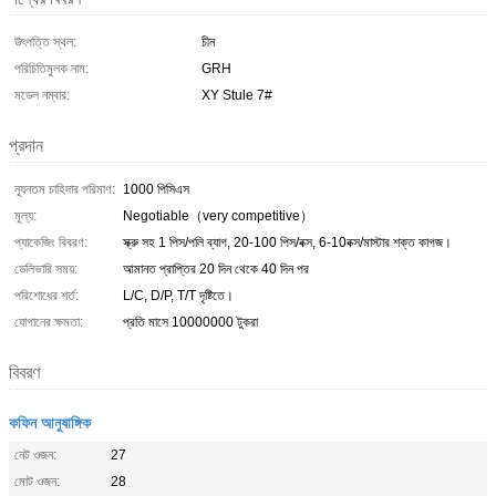
উৎপত্তি স্থল:
চীন
পরিচিতিমুলক নাম:
GRH
মডেল নম্বার:
XY Stule 7#
প্রদান
ন্যূনতম চাহিদার পরিমাণ:
1000 পিসিএস
মূল্য:
Negotiable（very competitive）
প্যাকেজিং বিবরণ:
স্ক্রু সহ 1 পিস/পলি ব্যাগ, 20-100 পিস/বক্স, 6-10বক্স/মাস্টার শক্ত কাগজ।
ডেলিভারি সময়:
আমানত প্রাপ্তির 20 দিন থেকে 40 দিন পর
পরিশোধের শর্ত:
L/C, D/P, T/T দৃষ্টিতে।
যোগানের ক্ষমতা:
প্রতি মাসে 10000000 টুকরা
বিবরণ
কফিন আনুষাঙ্গিক
নেট ওজন:
27
মোট ওজন:
28