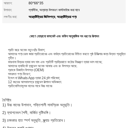
আয়তন:
80*66*35
উপাদান:
প্লাস্টিক, অন্যান্য উপকরণ কাস্টমাইজ করা যাবে
অন্ত্যেষ্টিক্রিয়া জিনিসপত্র
অন্ত্যেষ্টিক্রিয়া পণ্য
লক্ষণীয় করা:
,
কোণে মোড়ানো কাসকেট এবং কফিন আনুষাঙ্গিক সব ধরণের উত্পাদন
প্রতি বছর অনেক নতুন ছাঁচ বিকাশ;
আমাদের পণ্য চরম জারা প্রতিরোধের এবং বার্ধক্য প্রতিরোধের নিশ্চিত করতে পৃষ্ঠ চিকিত্সার জন্য উন্নত প্রযুক্তি
গৃহীত।
কারখানা বিক্রয় দ্বারা কম দাম এবং প্রতিটি প্রক্রিয়াতে কঠোর নিয়ন্ত্রণ দ্বারা ভাল মানের;
আমাদের ক্যাবিনেট হ্যান্ডেল অনেক আকার এবং রং উপলব্ধ আছে.
গ্রাহক ডিজাইন উপলব্ধ (OEM)
সময়মত পণ্য বিতরণ;
ইমেল বা Whats App দ্বারা 24 ঘন্টা পরিষেবা;
12 বছরের আসবাবপত্র হ্যান্ডেল উত্পাদন অভিজ্ঞতা.
প্রতিযোগিতামূলক দামের সাথে উচ্চ মানের
বৈশিষ্ট্য
1) উচ্চ মানের উপাদান, শক্তিশালী সামগ্রিক অনুভূতি।
2) ফ্যাশনেবল শৈলী, মার্জিত দৃষ্টিভঙ্গি।
3) চমৎকার হাত স্পর্শ অনুভূতি, স্ক্র্যাচ প্রতিরোধ।
4) উচ্চতর কলাই গুণমান.