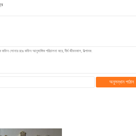
্র
অনুসন্ধান পাঠান