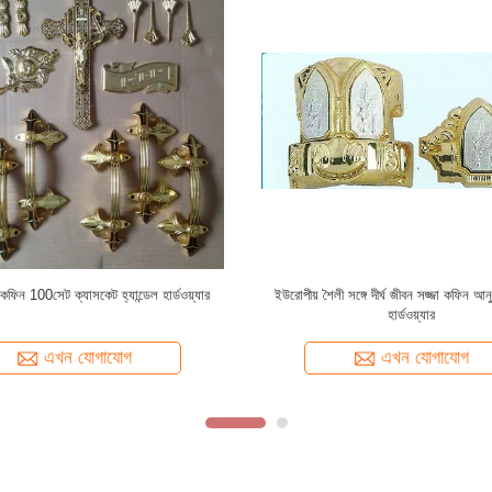
 কফিন প্লাস্টিক আধুনিক শৈলীর সাথে কাসকেটের
কাসকেট হ্যান্ডেল সুইং বার 45*32*26 মিমি কফি
আনুষাঙ্গিক হ্যান্ডেল করে
এখন যোগাযোগ
এখন যোগাযোগ