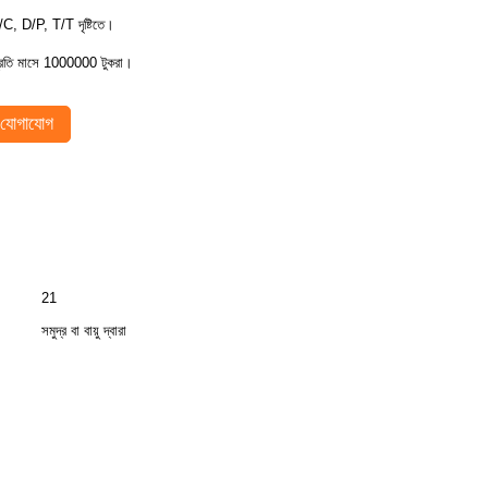
/C, D/P, T/T দৃষ্টিতে।
্রতি মাসে 1000000 টুকরা।
যোগাযোগ
21
সমুদ্র বা বায়ু দ্বারা