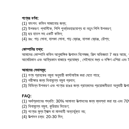
পণ্যের বর্ণনা:
(1) ফাংশন: কফিন সাজানোর জন্য;
(2) উপকরণ: প্লাস্টিক, পিপি পুনর্ব্যবহারযোগ্য বা নতুন পিপি উপকরণ;
(3) ছয় হাতল সহ একটি কফিন;
(4) রঙ: গাঢ় সোনা, হালকা সোনা, গাঢ় ব্রোঞ্জ, হালকা ব্রোঞ্জ, রৌপ্য;
কোম্পানির তথ্য:
আমাদের কোম্পানি কফিন আনুষাঙ্গিক উত্পাদন বিশেষজ্ঞ, শিল্প অভিজ্ঞতা 7 বছর আছে, প
আমেরিকান এবং আফ্রিকান বাজারে প্রযোজ্য , সেইসাথে মধ্য ও দক্ষিণ এশিয়া এবং
আমাদের সেবাসমূহ:
(1) পণ্য গ্রাহকের নমুনা অনুযায়ী কাস্টমাইজ করা যেতে পারে;
(2) পরীক্ষার জন্য বিনামূল্যে নমুনা প্রদান;
(3) বিভিন্ন উপকরণ এবং পণ্যের রঙের জন্য গ্রাহকদের প্রয়োজনীয়তা অনুযায়ী উত্প
FAQ:
(1) অর্থপ্রদানের পদ্ধতি: 30% আমানত উত্পাদনের জন্য ব্যবস্থা করা হয় এবং 70%
(2) বিনামূল্যে নমুনা, কুরিয়ার বিতরণ;
(3) পণ্যের মূল্য ট্যাক্স বা মালবাহী অন্তর্ভুক্ত নয়;
(4) উত্পাদন চক্র: 20-30 দিন;