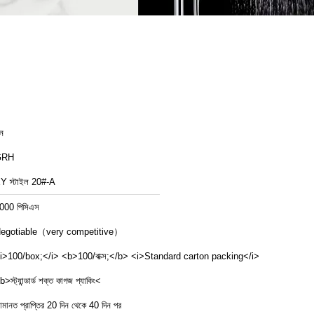
ীন
GRH
Y স্টাইল 20#-A
000 পিসিএস
egotiable（very competitive）
i>100/box;</i> <b>100/বাক্স;</b> <i>Standard carton packing</i>
b>স্ট্যান্ডার্ড শক্ত কাগজ প্যাকিং<
মানত প্রাপ্তির 20 দিন থেকে 40 দিন পর