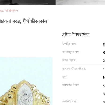
রে, দীর্ঘ জীবনকাল
চালনা করে, দীর্ঘ জীবনকাল
বেসিক ইনফরমেশন
উৎপত্তি স্থল:
চ
পরিচিতিমুলক নাম:
মডেল নম্বার:
X
ন্যূনতম চাহিদার পরিমাণ:
1
মূল্য:
N
প্যাকেজিং বিবরণ:
<
<
ডেলিভারি সময়:
আ