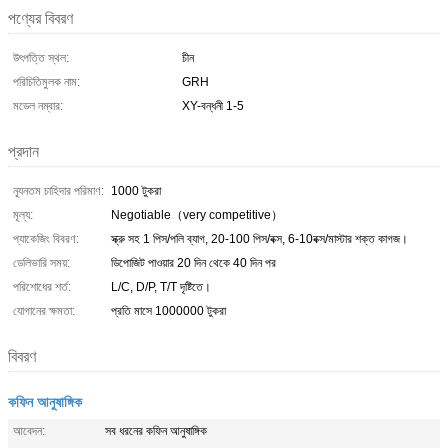
পণ্যের বিবরণ
উৎপত্তি স্থল:
চীন
পরিচিতিমুলক নাম:
GRH
মডেল নম্বার:
XY-বন্ধনী 1-5
প্রদান
ন্যূনতম চাহিদার পরিমাণ:
1000 টুকরা
মূল্য:
Negotiable（very competitive）
প্যাকেজিং বিবরণ:
স্ক্রু সহ 1 পিস/পলি ব্যাগ, 20-100 পিস/বক্স, 6-10বক্স/মাস্টার শক্ত কাগজ।
ডেলিভারি সময়:
ডিপোজিট পাওয়ার 20 দিন থেকে 40 দিন পর
পরিশোধের শর্ত:
L/C, D/P, T/T দৃষ্টিতে।
যোগানের ক্ষমতা:
প্রতি মাসে 1000000 টুকরা
বিবরণ
কফিন আনুষাঙ্গিক
আবেদন:
সব ধরনের কফিন আনুষাঙ্গিক