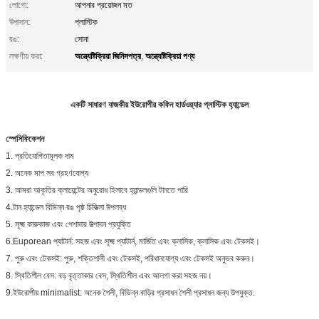
লোগো:
আপনার প্রয়োজন মত
উপাদান:
প্লাস্টিক
রঙ:
সোনা
অন্ত্যেষ্টিক্রিয়া জিনিসপত্র
অন্ত্যেষ্টিক্রিয়া পণ্য
লক্ষণীয় করা:
,
একটি সাধারণ যাজকীয় ইউরোপীয় কফিন হার্ডওয়্যার প্লাস্টিক হ্যান্ডেল
স্পেসিফিকেশন
1. প্রতিযোগিতামূলক দাম
2. অনেক মাপ সব গ্রহণযোগ্য
3. আমরা আকৃতির ক্লায়েন্টের অনুরোধ হিসাবে হ্যান্ডলগুলি টানতে পারি
4.
টান হ্যান্ডেল বিভিন্ন রঙ পৃষ্ঠ চিকিত্সা উপলব্ধ
5. সূক্ষ্ম কারুকাজ এবং পেশাদার উত্পাদন প্রযুক্তি
6.Euporean প্যাটার্ন: সহজ এবং সূক্ষ্ম প্যাটার্ন, মার্জিত এবং ক্লাসিক, ক্লাসিক এবং টেকসই।
7. পুরু এবং টেকসই: পুরু, শক্তিশালী এবং টেকসই, পরিধানযোগ্য এবং টেকসই অনুভব করুন।
8. স্থিতিশীল বেস: বড় বৃত্তাকার বেস, স্থিতিশীল এবং আলগা করা সহজ নয়।
9.ইউরোপীয় minimalist: অনেক শৈলী, বিভিন্ন বাড়ির প্রসাধন শৈলী প্রসাধন জন্য উপযুক্ত.