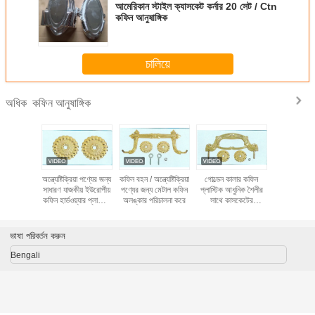
আমেরিকান স্টাইল ক্যাসকেট কর্নার 20 সেট / Ctn
কফিন আনুষাঙ্গিক
চালিয়ে
কফিন আনুষাঙ্গিক
অধিক
ী সঙ্গে দীর্ঘ
অন্ত্যেষ্টিক্রিয়া পণ্যের জন্য
কফিন বহন / অন্ত্যেষ্টিক্রিয়া
গোল্ডেন কালার কফিন
গোল্ড - ধাতুপট
্জা কফিন
সাধারণ যাজকীয় ইউরোপীয়
পণ্যের জন্য মেটাল কফিন
প্লাস্টিক আধুনিক শৈলীর
ক্রস ইউরোপীয
গিক কফিন
কফিন হার্ডওয়্যার প্লাস্টিক
অলঙ্কার পরিচালনা করে
সাথে কাসকেটের
জন্য প্লাস্টিক
য়্যার
হ্যান্ডেল
আনুষাঙ্গিক হ্যান্ডেল করে
পরিচালনা
ভাষা পরিবর্তন করুন
Bengali