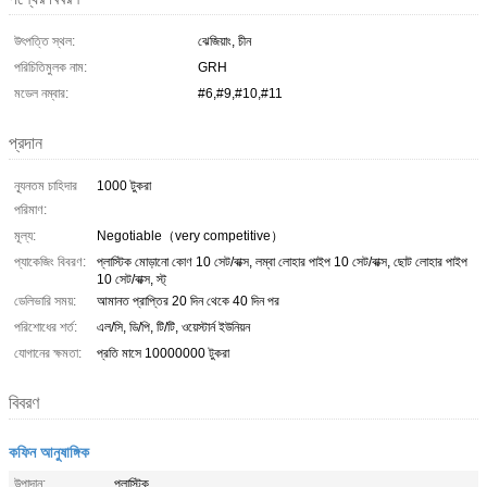
উৎপত্তি স্থল:
ঝেজিয়াং, চীন
পরিচিতিমুলক নাম:
GRH
মডেল নম্বার:
#6,#9,#10,#11
প্রদান
ন্যূনতম চাহিদার
1000 টুকরা
পরিমাণ:
মূল্য:
Negotiable（very competitive）
প্যাকেজিং বিবরণ:
প্লাস্টিক মোড়ানো কোণ 10 সেট/বাক্স, লম্বা লোহার পাইপ 10 সেট/বাক্স, ছোট লোহার পাইপ
10 সেট/বাক্স, স্ট্
ডেলিভারি সময়:
আমানত প্রাপ্তির 20 দিন থেকে 40 দিন পর
পরিশোধের শর্ত:
এল/সি, ডি/পি, টি/টি, ওয়েস্টার্ন ইউনিয়ন
যোগানের ক্ষমতা:
প্রতি মাসে 10000000 টুকরা
বিবরণ
কফিন আনুষাঙ্গিক
উপাদান:
প্লাস্টিক