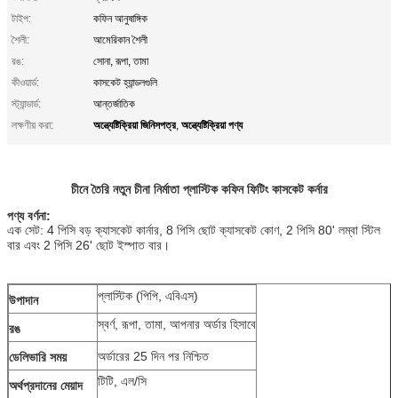
টাইপ:
কফিন আনুষাঙ্গিক
শৈলী:
আমেরিকান শৈলী
রঙ:
সোনা, রূপা, তামা
কীওয়ার্ড:
কাসকেট হ্যান্ডলগুলি
স্ট্যান্ডার্ড:
আন্তর্জাতিক
অন্ত্যেষ্টিক্রিয়া জিনিসপত্র
অন্ত্যেষ্টিক্রিয়া পণ্য
লক্ষণীয় করা:
,
চীনে তৈরি নতুন চীনা নির্মাতা প্লাস্টিক কফিন ফিটিং কাসকেট কর্নার
পণ্য বর্ণনা:
এক সেট: 4 পিসি বড় ক্যাসকেট কার্নার, 8 পিসি ছোট ক্যাসকেট কোণ, 2 পিসি 80' লম্বা স্টিল
বার এবং 2 পিসি 26' ছোট ইস্পাত বার।
প্লাস্টিক (পিপি, এবিএস)
উপাদান
স্বর্ণ, রূপা, তামা, আপনার অর্ডার হিসাবে
রঙ
অর্ডারের 25 দিন পর
নিশ্চিত
ডেলিভারি সময়
টিটি, এল/সি
অর্থপ্রদানের মেয়াদ