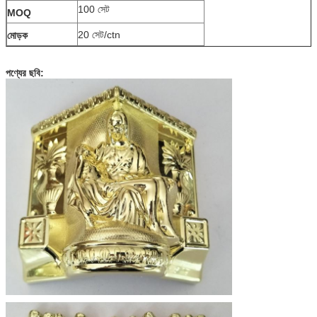
100 সেট
MOQ
20 সেট
/
ctn
মোড়ক
পণ্যের ছবি: