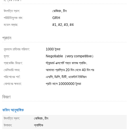
উৎপত্তি স্থল:
ঝেজিয়াং, চীন
পরিচিতিমুলক নাম:
GRH
মডেল নম্বার:
#1, #2, #3, #4
প্রদান
ন্যূনতম চাহিদার পরিমাণ:
1000 টুকরা
মূল্য:
Negotiable（very competitive）
প্যাকেজিং বিবরণ:
স্ট্যান্ডার্ড এক্সপোর্ট শক্ত কাগজ প্যাকিং.
ডেলিভারি সময়:
আমানত প্রাপ্তির 20 দিন থেকে 40 দিন পর
পরিশোধের শর্ত:
এল/সি, ডি/পি, টি/টি, ওয়েস্টার্ন ইউনিয়ন
যোগানের ক্ষমতা:
প্রতি মাসে 10000000 টুকরা
বিবরণ
কফিন আনুষাঙ্গিক
উৎপত্তি স্থল:
ঝেজিয়াং, চীন
উপাদান:
প্লাস্টিক