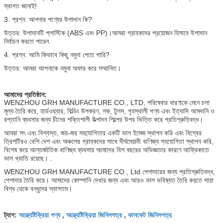
স্বাগত জানাই!
3. প্রশ্ন: আপনার পণ্যের উপাদান কি?
উত্তর: উপাদানটি প্লাস্টিক (ABS এবং PP)।আমরা গ্রাহকদের প্রয়োজন হিসাবে উপাদান
নির্বাচন করতে পারেন.
4. প্রশ্ন: আমি কিভাবে কিছু নমুনা পেতে পারি?
উত্তর: আমরা আপনাকে নমুনা অফার করে সম্মানিত।
আমাদের প্রতিষ্ঠান:
WENZHOU GRH MANUFACTURE CO., LTD, পরিষেবার ধারণাকে মেনে চলা
মূল্য তৈরি করে, হার্ডওয়্যার, বিল্ডিং উপকরণ, লক, টুলস, গৃহস্থালী পণ্য এবং ইত্যাদি আমদানি ও
রপ্তানি ব্যবসার জন্য চীনের শক্তিশালী উত্পাদন শিল্পের উপর ভিত্তি করে প্রতিশ্রুতিবদ্ধ।
আমরা সৎ এবং বিশ্বস্ত, জয়-জয় সহযোগিতার একটি ভাল ইমেজ স্থাপন করি এবং বিশ্বের
ত্রিশটিরও বেশি দেশ এবং অঞ্চলের গ্রাহকদের সাথে দীর্ঘমেয়াদী বাণিজ্য সহযোগিতা স্থাপন করি,
বিশেষ করে আন্তর্জাতিক বাণিজ্য ব্যবসায় আমাদের বিশ বছরের অভিজ্ঞতার কারণে আফ্রিকাতে
ভাল খ্যাতি রয়েছে। .
WENZHOU GRH MANUFACTURE CO., Ltd পেশাদারের জন্য প্রতিশ্রুতিবদ্ধ,
পেশাদার তৈরি করে। আমাদের কোম্পানি দেখার জন্য এবং আরও ভাল ভবিষ্যত তৈরি করতে সারা
বিশ্ব থেকে বন্ধুদের স্বাগতম।
অন্ত্যেষ্টিক্রিয়া পণ্য
অন্ত্যেষ্টিক্রিয়া জিনিসপত্র
কাসকেট জিনিসপত্র
ট্যাগ:
,
,