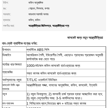
টাইপ:
কফিন আনুষাঙ্গিক
রঙ:
গোল্ডেন, সিলভার, কপার
সরবরাহ:
কারখানা সরাসরি অফার
ব্যবহার:
কফিন, কফিন
অন্ত্যেষ্টিক্রিয়া জিনিসপত্র
অন্ত্যেষ্টিক্রিয়া পণ্য
লক্ষণীয় করা:
,
কাসকেট জন্য নতুন অন্ত্যেষ্টিক্রিয়া
নাম প্লেট প্লাস্টিক
পণ্যের বর্ণনা:
উপাদান
প্লাস্টিক ABS পিপি
ডিজাইন
আমেরিকান শৈলী, ইউরোপীয় শৈলী, এছাড়াও গ্রাহকের প্রয়োজন অনুযায়ী
কাস্টমাইজ করা যেতে পারে
সর্বোচ্চ ধারণক্ষমতা
1000সেট/মাস
কফিন কাসকেট হার্ডওয়্যারের জন্য
প্যাকেজিং
শক্ত কাগজ
কফিন কাসকেট হার্ডওয়্যারের জন্য
অর্থপ্রদানের নমুনা
T/TL/C ওয়েস্টার্ন ইউনিয়ন
অন্ত্যেষ্টিক্রিয়া সজ্জা, দাফনের আনুষাঙ্গিক, কফিন, কাসকেট, ইত্যাদি
কাসকেট ফিটিং স্ক্রু
ব্যবহার
1) নমুনা বিনামূল্যে; 2) মালবাহী চার্জ গ্রাহক দ্বারা আচ্ছাদিত করা হবে;
নমুনা
3) নমুনা নেতৃস্থানীয় সময়: 3-5 কার্যদিবসের মধ্যে।
1 পিসি/ফোম ব্যাগ;ভিতরের বাক্স + বাইরের শক্ত কাগজ
মান প্যাকেজ