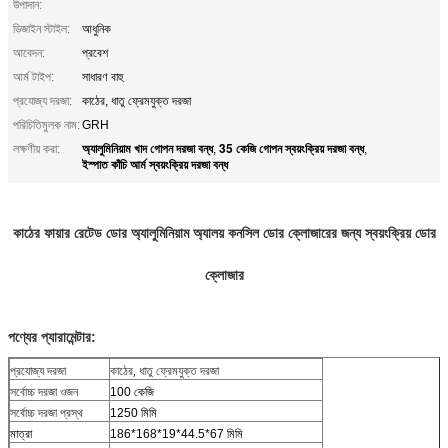
উপাদান:
ডিজাইন স্টাইল:
আধুনিক
আবেদন:
প্রবেশ
আর্ম টাইপ:
সাধারণ বাহু
প্রযোজ্য দরজা:
কাঠের, ধাতু ফ্রেমযুক্ত দরজা
পরিচিতিমুলক নাম:
GRH
অ্যালুমিনিয়াম খাদ গোপন দরজা বন্ধ
35 কেজি গোপন স্বয়ংক্রিয় দরজা বন্ধ
লক্ষণীয় করা:
,
,
ইস্পাত কাঁচি আর্ম স্বয়ংক্রিয় দরজা বন্ধ
কাঠের ফায়ার রেটেড ডোর অ্যালুমিনিয়াম অ্যালয় কনসিল ডোর ক্লোজারের জন্য স্বয়ংক্রিয় ডোর
ক্লোজার
পণ্যের প্যারামেন্টার:
প্রযোজ্য দরজা
কাঠের, ধাতু ফ্রেমযুক্ত দরজা
সর্বোচ্চ দরজা ওজন
100 কেজি
সর্বোচ্চ দরজা প্রস্থ
1250 মিমি
মাত্রা
186*168*19*44.5*67 মিমি