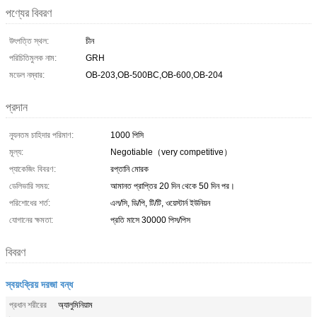
পণ্যের বিবরণ
উৎপত্তি স্থল:
চীন
পরিচিতিমুলক নাম:
GRH
মডেল নম্বার:
OB-203,OB-500BC,OB-600,OB-204
প্রদান
ন্যূনতম চাহিদার পরিমাণ:
1000 পিসি
মূল্য:
Negotiable（very competitive）
প্যাকেজিং বিবরণ:
রপ্তানি মোরক
ডেলিভারি সময়:
আমানত প্রাপ্তির 20 দিন থেকে 50 দিন পর।
পরিশোধের শর্ত:
এল/সি, ডি/পি, টি/টি, ওয়েস্টার্ন ইউনিয়ন
যোগানের ক্ষমতা:
প্রতি মাসে 30000 পিস/পিস
বিবরণ
স্বয়ংক্রিয় দরজা বন্ধ
প্রধান শরীরের
অ্যালুমিনিয়াম