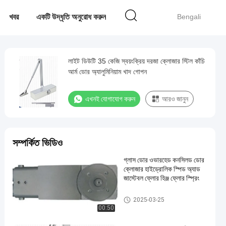
খবর
একটি উদ্ধৃতি অনুরোধ করুন
Bengali
লাইট ডিউটি ​​35 কেজি স্বয়ংক্রিয় দরজা ক্লোজার স্টিল কাঁচি
আর্ম ডোর অ্যালুমিনিয়াম খাদ গোপন
এখনই যোগাযোগ করুন
আরও জানুন
সম্পর্কিত ভিডিও
গ্লাস ডোর ওভারহেড কনসিলড ডোর
ক্লোজার হাইড্রোলিক স্পিড অ্যাড
জাস্টেবল ফ্লোর হিঞ্জ ফ্লোর স্প্রিং
স্বয়ংক্রিয় দরজা বন্ধ
2025-03-25
00:50