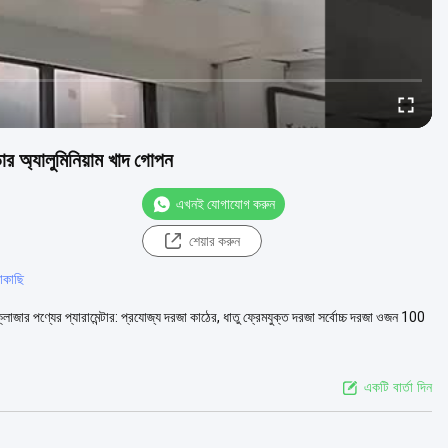
ডোর অ্যালুমিনিয়াম খাদ গোপন
এখনই যোগাযোগ করুন
শেয়ার করুন
ছাকাছি
লোজার পণ্যের প্যারামেন্টার: প্রযোজ্য দরজা কাঠের, ধাতু ফ্রেমযুক্ত দরজা সর্বোচ্চ দরজা ওজন 100
একটি বার্তা দিন