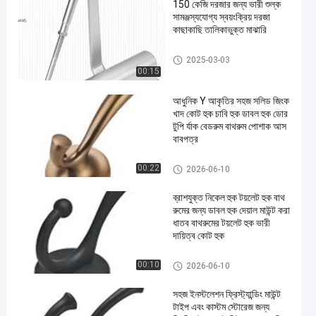
150 কেজি দরজার জন্য ভারী শুল্ক
সামঞ্জস্যযোগ্য স্বয়ংক্রিয় দরজা
কাছাকাছি তালিকাভুক্ত মাঝারি
স্বয়ংক্রিয় দরজা বন্ধ
2025-03-03
00:15
আধুনিক Y আকৃতির সহজ সলিড জিংক
খাদ কোট হুক চাবি হুক ডাবল হুক ডোর
টুপি র্যাক বেডরুম বাথরুম পোশাক আস
বাবপত্র
আধুনিক পোশাক আনুষাঙ্গিক
00:22
2026-06-10
ব্রাশযুক্ত নিকেল হুক টয়লেট হুক বাথ
রুমের জন্য ডাবল হুক দেয়াল মাউন্ট করা
ধাতব বাথরুমের টয়লেট হুক ভারী
দায়িত্ব কোট হুক
আধুনিক পোশাক আনুষাঙ্গিক
00:10
2026-06-10
সহজ ইনস্টলেশন ফ্রিস্ট্যান্ডিং মাউন্ট
টাইপ এবং কাস্টম স্টোরেজ জন্য