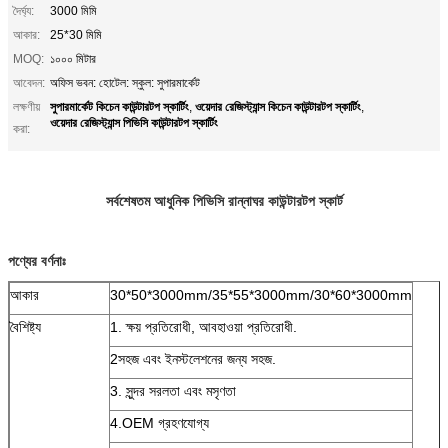
দৈর্ঘ্য:
3000 মিমি
আকার:
25*30 মিমি
MOQ:
১০০০ মিটার
আবেদন:
অফিস ভবন: হোটেল: স্কুল: সুপারমার্কেট
সুপারমার্কেট কিচেন কাউন্টারটপ স্কার্টিং
ওয়েদার রেজিস্ট্যান্স কিচেন কাউন্টারটপ স্কার্টিং
লক্ষণীয়
,
,
ওয়েদার রেজিস্ট্যান্স পিভিসি কাউন্টারটপ স্কার্টিং
করা:
সর্বশেষতম আধুনিক পিভিসি রান্নাঘর কাউন্টারটপ স্কার্ট
পণ্যের বর্ণনাঃ
আকার
30*50*3000mm/35*55*3000mm/30*60*3000mm
বৈশিষ্ট্য
1. ক্ষয় প্রতিরোধী, আবহাওয়া প্রতিরোধী.
2সহজ এবং ইনস্টলেশনের জন্য সহজ.
3. সুন্দর সরলতা এবং মসৃণতা
4.OEM গ্রহণযোগ্য