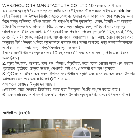
WENZHOU GRH MANUFACTURE CO.,LTD 10 বছরেরও বেশি সময়
ধরে;আমরা অ্যালুমিনিয়াম খাদ প্রান্ত লাইন এবং স্টেইনলেস স্টীল প্রান্ত লাইন এবং skirting
লাইন উন্নয়ন এবং উত্পাদন নিবেদিত হয়েছে,এবং গ্রাহকদের জন্য আরও ভাল সেবা প্রদানের জন্য
শিল্পে সমৃদ্ধ অভিজ্ঞতা সঞ্চিত হয়েছে.এই পণ্যগুলি মার্কিন যুক্তরাষ্ট্র, স্পেন, ইতালি এবং অন্যান্য
ইউরোপীয় দেশগুলিতে ভালভাবে গৃহীত হয় এবং মধ্য প্রাচ্যের দেশ, আফ্রিকা এবং অন্যান্য
জায়গায় ভাল বিক্রি হয়,দেশি-বিদেশি ব্যবসায়ীদের প্রশংসা পেয়েছে।পণ্যগুলি টাইল, মেঝে, সিঁড়ি,
বেসবোর্ড, ছবির ফ্রেম, কাঠের মেঝে, আসবাবপত্র, ওয়ালপেপার, নরম ব্যাগ, দেয়াল প্যানেল এবং
অন্যান্য নির্মাণ উপকরণগুলিতে ব্যাপকভাবে ব্যবহৃত হয়।আমরা আমাদের পণ্য ভালোবাসিআমাদের
সাথে যোগাযোগ করার জন্য আন্তরিকভাবে স্বাগত জানাই!
1আমরা একটি উত্স প্রস্তুতকারকের 10 বছরেরও বেশি সময় ধরে যা নকশা, পণ্য এবং বিক্রয়
অন্তর্ভুক্ত।
2. দ্রুত উৎপাদন. প্রথমত, স্টক বড় পরিমাণে. দ্বিতীয়ত, নতুন মডেল খোলার মাত্র এক সপ্তাহ
প্রয়োজন. তৃতীয়ত, উন্নত সরঞ্জাম, পেশাদারী কর্মী এবং পেশাদারী উৎপাদন প্রক্রিয়া.
3. QC দ্বারা দুইবার চেক করুন. উত্পাদন সময় উপাদান বিকৃতি এবং অসম রঙ চেক করুন, উপাদান
কর্মশালায় যেতে পরে আমরা দ্বিগুণ QC চেক করব.
4আমাদের পেশাদার বিক্রয় দল আছে।
5আমাদের কাছে পেশাদার ডিজাইনার আছে যারা বিনামূল্যে সিএডি অঙ্কন করতে পারে।
6- এক হাজারেরও বেশি নকশা এবং ছাঁচ, প্রধান উপাদান অ্যালুমিনিয়াম এবং স্টেইনলেস স্টীল।
সংশ্লিষ্ট পণ্যের ছবিঃ