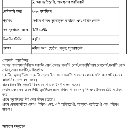
5. ক্ষয় প্রতিরোধী, আবহাওয়া প্রতিরোধী.
ডেলিভারি সময়
৭-২০ কার্যদিবস
প্যাকিং
সেখানে থাকবে সুরক্ষামূলক ছায়াছবি এবং কাস্টম লেবেল।
অর্থ প্রদানের মেয়াদ
টি/টি ৩০%
ডিজাইন স্টাইল
আধুনিক
অফিস ভবন: হোটেল: স্কুল: সুপারমার্কেট
প্রয়োগ
প্রোডাক্ট প্যারামিটারঃ
পণ্যের নামঃঅ্যালুমিনিয়াম স্কার্টিং বোর্ড,ফ্লোর স্কার্টিং বোর্ড,অ্যালুমিনিয়াম বেসবোর্ড,স্কার্টিং বোর্ড
মেটাল,ওয়াল স্কার্টিং,লেমিনেটেড
স্কার্টিং, অ্যালুমিনিয়াম স্কার্টিং প্রোফাইল, সরল স্কার্টিং দেয়ালের বেসকে ক্ষতি এবং পরিষ্কারের
রাসায়নিক থেকে রক্ষা করে।
ধাতব সিকোটিং সহজেই বিকৃত হয় না এবং ইনস্টল করা সহজ।
দেয়াল এবং মেঝেতে ছোটখাট ত্রুটিগুলি ঢেকে রাখতে পায়ের গোড়ালি এবং উপরের ঠোঁট সাহায্য
করে।
ধাতব স্কার্টিংয়ের দীর্ঘ সেবা জীবন রয়েছে।
ধাতব বেসবোর্ডটিতে কোনও বিকিরণ নেই, এটি অগ্নিরোধী, আর্দ্রতা-প্রতিরোধী এবং পরিবেশ
বান্ধব।
আমাদের সম্বন্ধেঃ