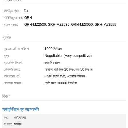
উৎপত্তি স্থল:
চীন
পরিচিতিমুলক নাম:
GRH
মডেল নম্বার:
GRH-MZ2530, GRH-MZ2535, GRH-MZ3050, GRH-MZ3555
প্রদান
ন্যূনতম চাহিদার পরিমাণ:
1000 পিসিএস
মূল্য:
Negotiable（very competitive）
প্যাকেজিং বিবরণ:
রপ্তানি মোরক
ডেলিভারি সময়:
আমানত প্রাপ্তির 20 দিন থেকে 50 দিন পর।
পরিশোধের শর্ত:
এল/সি, ডি/পি, টি/টি, ওয়েস্টার্ন ইউনিয়ন
যোগানের ক্ষমতা:
প্রতি মাসে 30000 পিস/পিস
বিবরণ
অ্যালুমিনিয়াম পুল হ্যান্ডলগুলি
রঙ:
বেইজ/ধূসর
উপাদান:
পিভিসি