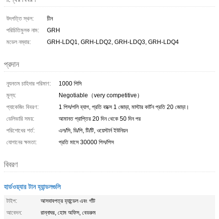
উৎপত্তি স্থল:
চীন
পরিচিতিমুলক নাম:
GRH
মডেল নম্বার:
GRH-LDQ1, GRH-LDQ2, GRH-LDQ3, GRH-LDQ4
প্রদান
ন্যূনতম চাহিদার পরিমাণ:
1000 পিসি
মূল্য:
Negotiable（very competitive）
প্যাকেজিং বিবরণ:
1 পিস/পলি ব্যাগ, প্রতি বাক্সে 1 জোড়া, মাস্টার কার্টন প্রতি 20 জোড়া।
ডেলিভারি সময়:
আমানত প্রাপ্তির 20 দিন থেকে 50 দিন পর
পরিশোধের শর্ত:
এল/সি, ডি/পি, টি/টি, ওয়েস্টার্ন ইউনিয়ন
যোগানের ক্ষমতা:
প্রতি মাসে 30000 পিস/পিস
বিবরণ
হার্ডওয়্যার টান হ্যান্ডলগুলি
টাইপ:
আসবাবপত্র হ্যান্ডেল এবং গাঁট
আবেদন:
রান্নাঘর, হোম অফিস, বেডরুম