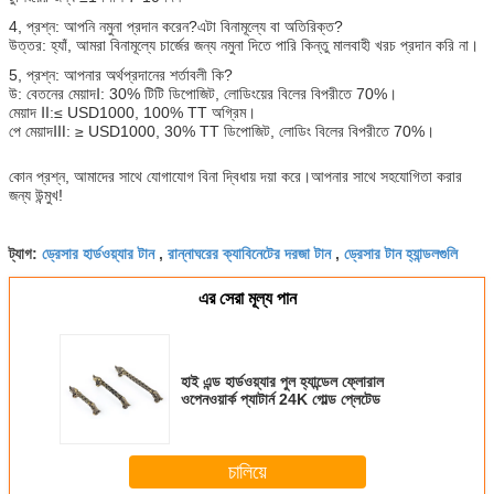
4, প্রশ্ন: আপনি নমুনা প্রদান করেন?এটা বিনামূল্যে বা অতিরিক্ত?
উত্তর: হ্যাঁ, আমরা বিনামূল্যে চার্জের জন্য নমুনা দিতে পারি কিন্তু মালবাহী খরচ প্রদান করি না।
5, প্রশ্ন: আপনার অর্থপ্রদানের শর্তাবলী কি?
উ: বেতনের মেয়াদⅠ: 30% টিটি ডিপোজিট, লোডিংয়ের বিলের বিপরীতে 70%।
মেয়াদ Ⅱ:≤ USD1000, 100% TT অগ্রিম।
পে মেয়াদⅢ: ≥ USD1000, 30% TT ডিপোজিট, লোডিং বিলের বিপরীতে 70%।
কোন প্রশ্ন, আমাদের সাথে যোগাযোগ বিনা দ্বিধায় দয়া করে।আপনার সাথে সহযোগিতা করার
জন্য উন্মুখ!
ড্রেসার হার্ডওয়্যার টান
রান্নাঘরের ক্যাবিনেটের দরজা টান
ড্রেসার টান হ্যান্ডলগুলি
ট্যাগ:
,
,
এর সেরা মূল্য পান
হাই এন্ড হার্ডওয়্যার পুল হ্যান্ডেল ফ্লোরাল
ওপেনওয়ার্ক প্যাটার্ন 24K গোল্ড প্লেটেড
চালিয়ে