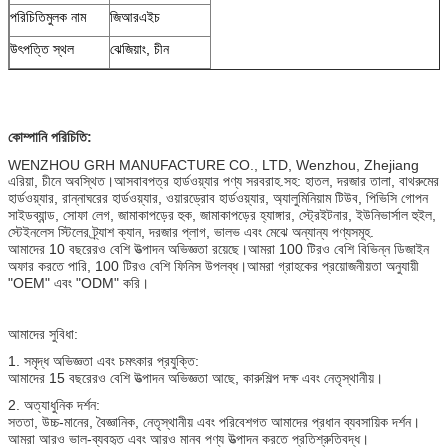
পরিচিতিমুলক নাম
জিআরএইচ
উৎপত্তি স্থল
ঝেজিয়াং, চীন
কোম্পানি পরিচিতি:
WENZHOU GRH MANUFACTURE CO., LTD, Wenzhou, Zhejiang
এরিয়া, চীনে অবস্থিত।আসবাবপত্র হার্ডওয়্যার পণ্য সরবরাহ.সহ: হাতল, দরজার তালা, বাথরুমের
হার্ডওয়্যার, রান্নাঘরের হার্ডওয়্যার, ওয়ারড্রোব হার্ডওয়্যার, অ্যালুমিনিয়াম টিউব, পিভিসি গোপন
সাইডব্যান্ড, সোফা লেগ, জামাকাপড়ের হুক, জামাকাপড়ের হ্যাঙ্গার, স্ট্রেইটনার, ইউনিভার্সাল হুইল,
স্টেইনলেস স্টিলের ট্র্যাশ ক্যান, দরজার প্লাগ, ভালভ এবং মেঝে অন্যান্য পণ্যসমূহ.
আমাদের 10 বছরেরও বেশি উত্পাদন অভিজ্ঞতা রয়েছে।আমরা 100 টিরও বেশি বিভিন্ন ডিজাইন
অফার করতে পারি, 100 টিরও বেশি ফিনিস উপলব্ধ।আমরা গ্রাহকের প্রয়োজনীয়তা অনুযায়ী
"OEM" এবং "ODM" করি।
আমাদের সুবিধা:
1. সমৃদ্ধ অভিজ্ঞতা এবং চমৎকার প্রযুক্তি:
আমাদের 15 বছরেরও বেশি উত্পাদন অভিজ্ঞতা আছে, কারুশিল্প দক্ষ এবং নেতৃস্থানীয়।
2. অত্যাধুনিক দর্শন:
সততা, উচ্চ-মানের, বৈজ্ঞানিক, নেতৃস্থানীয় এবং পরিবেশগত আমাদের প্রধান ব্যবসায়িক দর্শন।
আমরা আরও ভাল-ব্যবহৃত এবং আরও মানব পণ্য উত্পাদন করতে প্রতিশ্রুতিবদ্ধ।