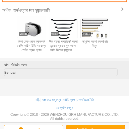
হার্ডওয়্যার টান হ্যান্ডলগুলি
অধিক
য়্যার কালো
ভিলা ডেক ওয়াল ব্যালকনি
উচ্চ মানের ক্যাবিনেট দরজা
আধুনিক নকশা কালো বার
এন্টিক ক্যাবিনেট 
্র রান্নাঘর
রেলিং সাটিন ফিনিশের জন্য
ড্রয়ার স্কয়ার পুল কালো
টানুন
ড্রয়ার বেস
ের ড্রয়ার
মেরিন গ্রেড গ্লাস
ম্যাট কিচেন হ্যান্ডেল পুল
সারফেস ট্রিটম
ন্ডেল
ব্যালাস্ট্রেড ফিটিং
আসবাবপত্র হার্ডওয়্যার
স্টেইনলেস স্টীল হ্যান্ড্রাইল
ক্ল্যাম্প
ভাষা পরিবর্তন করুন
Bengali
বাড়ি
|
আমাদের সম্বন্ধে
|
সাইট ম্যাপ
|
গোপনীয়তা নীতি
ডেস্কটপ দেখুন
Copyright © 2018 - 2026 WENZHOU GRH MANUFACTURE CO.,LTD.
All rights reserved.