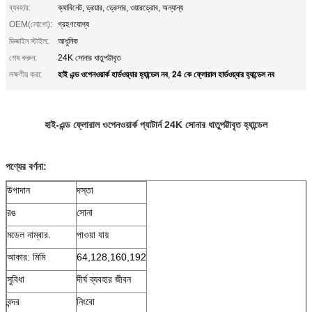
ব্যবহার:
ক্যাবিনেট, ড্রয়ার, ড্রেসার, ওয়ারড্রোব, অন্যান্য
OEM(লোগো):
গ্রহণযোগ্য
ডিজাইন স্টাইল:
আধুনিক
শেষ করুন:
24K সোনার ধাতুপট্টাবৃত
হাই এন্ড ওপেনওয়ার্ক হার্ডওয়্যার হ্যান্ডেল নব
24 কে ফ্লোরাল হার্ডওয়্যার হ্যান্ডেল নব
লক্ষণীয় করা:
,
হাই-এন্ড ফ্লোরাল ওপেনওয়ার্ক প্যাটার্ন 24K সোনার ধাতুপট্টাবৃত হ্যান্ডেল
পণ্যের বর্ণনা:
উপাদান
দস্তা
রঙ
সোনা
মডেল নাম্বার.
পাওয়া যায়
আকার: মিমি
64,128,160,192
সুবিধা
দীর্ঘ ব্যবহার জীবন
বন্দর
নিংবো