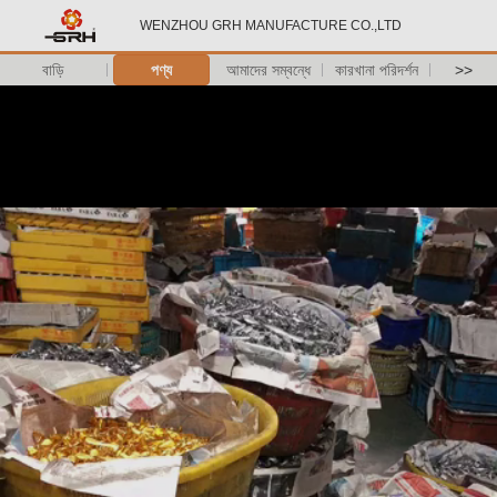
WENZHOU GRH MANUFACTURE CO.,LTD
বাড়ি
পণ্য
আমাদের সম্বন্ধে
কারখানা পরিদর্শন
>>