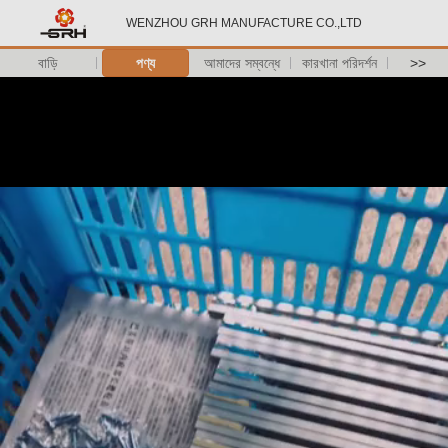
WENZHOU GRH MANUFACTURE CO.,LTD
বাড়ি
পণ্য
আমাদের সম্বন্ধে
কারখানা পরিদর্শন
>>