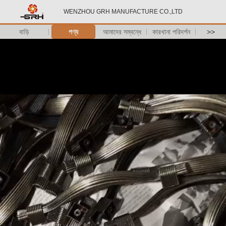
WENZHOU GRH MANUFACTURE CO.,LTD
বাড়ি
পণ্য
আমাদের সম্বন্ধে
কারখানা পরিদর্শন
>>