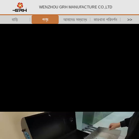
WENZHOU GRH MANUFACTURE CO.,LTD
বাড়ি
পণ্য
আমাদের সম্বন্ধে
কারখানা পরিদর্শন
>>