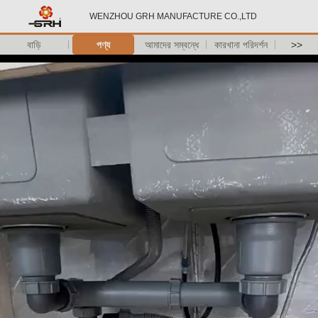
WENZHOU GRH MANUFACTURE CO.,LTD
বাড়ি
পণ্য
আমাদের সম্বন্ধে
কারখানা পরিদর্শন
>>