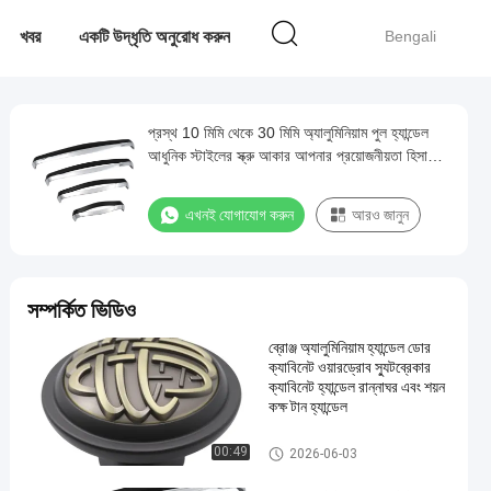
খবর
একটি উদ্ধৃতি অনুরোধ করুন
Bengali
প্রস্থ 10 মিমি থেকে 30 মিমি অ্যালুমিনিয়াম পুল হ্যান্ডেল
আধুনিক স্টাইলের স্ক্রু আকার আপনার প্রয়োজনীয়তা হিসাবে
সহজ ইনস্টলেশন এবং দীর্ঘস্থায়ী জন্য ডিজাইন করা হয়েছে
এখনই যোগাযোগ করুন
আরও জানুন
সম্পর্কিত ভিডিও
ব্রোঞ্জ অ্যালুমিনিয়াম হ্যান্ডেল ডোর
ক্যাবিনেট ওয়ারড্রোব স্যুটব্রেকার
ক্যাবিনেট হ্যান্ডেল রান্নাঘর এবং শয়ন
কক্ষ টান হ্যান্ডেল
অ্যালুমিনিয়াম পুল হ্যান্ডলগুলি
00:49
2026-06-03