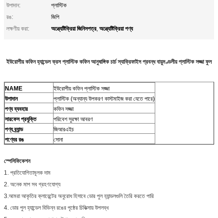
উপাদান:
প্লাস্টিক
রঙ:
জিপি
অন্ত্যেষ্টিক্রিয়া জিনিসপত্র
অন্ত্যেষ্টিক্রিয়া পণ্য
লক্ষণীয় করা:
,
ইউরোপীয় কফিন হ্যান্ডেল ক্রস প্লাস্টিক কফিন আনুষাঙ্গিক চার্চ স্যাক্রিফাইস প্রবন্ধ বায়ুমণ্ডলীয় প্লাস্টিক সজ্জা ফুল
NAME
ইউরোপীয় কফিন প্লাস্টিক সজ্জা
উপাদান
প্লাস্টিক (অন্যান্য উপকরণ কাস্টমাইজ করা যেতে পারে)
পণ্য ব্যবহার
কফিন সজ্জা
সারফেস প্রযুক্তি
পরিবেশ সুরক্ষা আবরণ
পণ্য ব্র্যান্ড
জিআরএইচ
পণ্যের রঙ
সোনা
স্পেসিফিকেশন
1. প্রতিযোগিতামূলক দাম
2. অনেক মাপ সব গ্রহণযোগ্য
3.
আমরা আকৃতির ক্লায়েন্টের অনুরোধ হিসাবে ডোর পুল হ্যান্ডলগুলি তৈরি করতে পারি
4.
ডোর পুল হ্যান্ডেল বিভিন্ন রঙের পৃষ্ঠের চিকিত্সায় উপলব্ধ