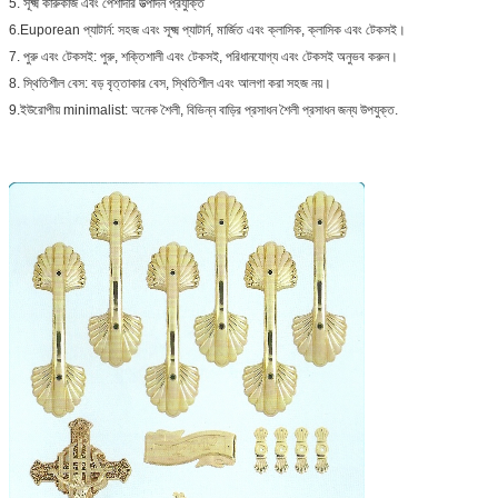
5. সূক্ষ্ম কারুকাজ এবং পেশাদার উত্পাদন প্রযুক্তি
6.Euporean প্যাটার্ন: সহজ এবং সূক্ষ্ম প্যাটার্ন, মার্জিত এবং ক্লাসিক, ক্লাসিক এবং টেকসই।
7. পুরু এবং টেকসই: পুরু, শক্তিশালী এবং টেকসই, পরিধানযোগ্য এবং টেকসই অনুভব করুন।
8. স্থিতিশীল বেস: বড় বৃত্তাকার বেস, স্থিতিশীল এবং আলগা করা সহজ নয়।
9.ইউরোপীয় minimalist: অনেক শৈলী, বিভিন্ন বাড়ির প্রসাধন শৈলী প্রসাধন জন্য উপযুক্ত.