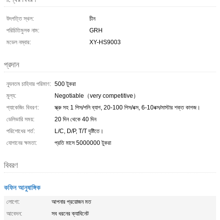
উৎপত্তি স্থল:
চীন
পরিচিতিমুলক নাম:
GRH
মডেল নম্বার:
XY-HS9003
প্রদান
ন্যূনতম চাহিদার পরিমাণ:
500 টুকরা
মূল্য:
Negotiable（very competitive）
প্যাকেজিং বিবরণ:
স্ক্রু সহ 1 পিস/পলি ব্যাগ, 20-100 পিস/বক্স, 6-10বক্স/মাস্টার শক্ত কাগজ।
ডেলিভারি সময়:
20 দিন থেকে 40 দিন
পরিশোধের শর্ত:
L/C, D/P, T/T দৃষ্টিতে।
যোগানের ক্ষমতা:
প্রতি মাসে 5000000 টুকরা
বিবরণ
কফিন আনুষাঙ্গিক
লোগো:
আপনার প্রয়োজন মত
আবেদন:
সব ধরনের ক্যাবিনেট