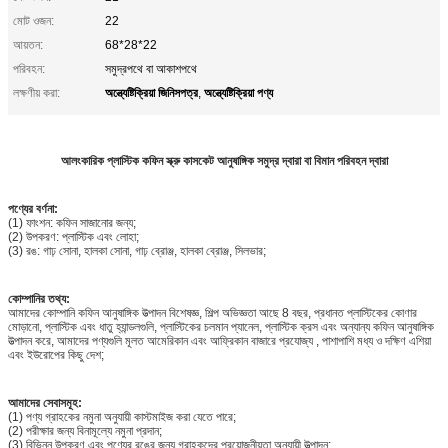
মোট ওজন:
22
আয়তন:
68*28*22
পরিবহন:
সমুদ্রপথে বা আকাশপথে
অন্ত্যেষ্টিক্রিয়া জিনিসপত্র
অন্ত্যেষ্টিক্রিয়া পণ্য
লক্ষণীয় করা:
,
আলংকারিক প্লাস্টিক কফিন স্ক্রু কাসকেট আনুষাঙ্গিক সমুদ্র দ্বারা বা বিমান পরিবহন দ্বারা
পণ্যের বর্ণনা:
(1) ফাংশন: কফিন সাজানোর জন্য;
(2) উপকরণ: প্লাস্টিক এবং লোহা;
(3) রঙ: গাঢ় সোনা, হালকা সোনা, গাঢ় ব্রোঞ্জ, হালকা ব্রোঞ্জ, সিলভার;
কোম্পানির তথ্য:
আমাদের কোম্পানি কফিন আনুষাঙ্গিক উত্পাদন বিশেষজ্ঞ, শিল্প অভিজ্ঞতা আছে 8 বছর, প্রধানত প্লাস্টিকের কোণার
মোড়ানো, প্লাস্টিক এবং ধাতু হ্যান্ডলগুলি, প্লাস্টিকের চলমান প্যানেল, প্লাস্টিক ক্রস এবং অন্যান্য কফিন আনুষাঙ্গিক
উত্পাদন করে, আমাদের পণ্যগুলি মূলত আমেরিকান এবং আফ্রিকান বাজারে প্রযোজ্য , পাশাপাশি মধ্য ও দক্ষিণ এশিয়া
এবং ইউরোপের কিছু দেশ;
আমাদের সেবাসমূহ:
(1) পণ্য গ্রাহকের নমুনা অনুযায়ী কাস্টমাইজ করা যেতে পারে;
(2) পরীক্ষার জন্য বিনামূল্যে নমুনা প্রদান;
(3) বিভিন্ন উপকরণ এবং পণ্যের রঙের জন্য গ্রাহকদের প্রয়োজনীয়তা অনুযায়ী উত্পাদন;