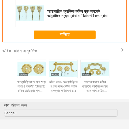
আলংকারিক প্লাস্টিক কফিন স্ক্রু কাসকেট
আনুষাঙ্গিক সমুদ্র দ্বারা বা বিমান পরিবহন দ্বারা
চালিয়ে
কফিন আনুষাঙ্গিক
অধিক
ী সঙ্গে দীর্ঘ
অন্ত্যেষ্টিক্রিয়া পণ্যের জন্য
কফিন বহন / অন্ত্যেষ্টিক্রিয়া
গোল্ডেন কালার কফিন
গোল্ড - ধাতুপট
্জা কফিন
সাধারণ যাজকীয় ইউরোপীয়
পণ্যের জন্য মেটাল কফিন
প্লাস্টিক আধুনিক শৈলীর
ক্রস ইউরোপীয
গিক কফিন
কফিন হার্ডওয়্যার প্লাস্টিক
অলঙ্কার পরিচালনা করে
সাথে কাসকেটের
জন্য প্লাস্টিক
য়্যার
হ্যান্ডেল
আনুষাঙ্গিক হ্যান্ডেল করে
পরিচালনা
ভাষা পরিবর্তন করুন
Bengali