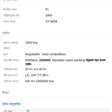
উৎপত্তি স্থল:
চীন
পরিচিতিমুলক নাম:
GRH
মডেল নম্বার:
XY-স্ক্রু5#
প্রদান
ন্যূনতম চাহিদার
1000 টুকরা
পরিমাণ:
মূল্য:
Negotiable（very competitive）
প্যাকেজিং বিবরণ:
2000/box;
2000/বক্স;
Standard carton packing
স্ট্যান্ডার্ড শক্ত কাগজ
প্যাকিং
ডেলিভারি সময়:
20 দিন থেকে 40 দিন
পরিশোধের শর্ত:
L/C, D/P, T/T দৃষ্টিতে।
যোগানের ক্ষমতা:
প্রতি মাসে 1000000 টুকরা
বিবরণ
কফিন আনুষাঙ্গিক
নেট ওজন:
21