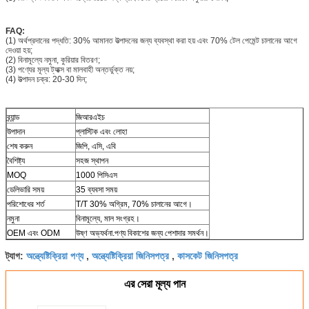
FAQ:
(1) অর্থপ্রদানের পদ্ধতি: 30% আমানত উত্পাদনের জন্য ব্যবস্থা করা হয় এবং 70% টেল পেমেন্ট চালানের আগে
দেওয়া হয়;
(2) বিনামূল্যে নমুনা, কুরিয়ার বিতরণ;
(3) পণ্যের মূল্য ট্যাক্স বা মালবাহী অন্তর্ভুক্ত নয়;
(4) উত্পাদন চক্র: 20-30 দিন;
ব্র্যান্ড
জিআরএইচ
উপাদান
প্লাস্টিক এবং লোহা
শেষ করুন
জিপি, এসি, এবি
বৈশিষ্ট্য
সহজ স্থাপন
MOQ
1000 পিসিএস
ডেলিভারি সময়
35 ব্যবসা সময়
পরিশোধের শর্ত
T/T 30% অগ্রিম, 70% চালানের আগে।
নমুনা
বিনামূল্যে, মাল সংগ্রহ।
OEM এবং ODM
উষ্ণ অভ্যর্থনা.পণ্য বিকাশের জন্য পেশাদার সমর্থন।
অন্ত্যেষ্টিক্রিয়া পণ্য
অন্ত্যেষ্টিক্রিয়া জিনিসপত্র
কাসকেট জিনিসপত্র
ট্যাগ:
,
,
এর সেরা মূল্য পান