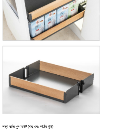
লম্বা লর্ডার পুল-আউট (ধাতু এবং কাঠের ঝুড়ি):