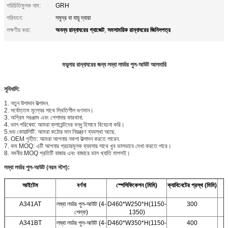
পরিচিতিমুলক নাম:
GRH
পরিবহন:
সমুদ্র বা বায়ু দ্বারা
অনন্য রান্নাঘরের গ্যাজেট
সমসাময়িক রান্নাঘরের জিনিসপত্র
লক্ষণীয় করা:
,
মডুলার রান্নাঘরের জন্য লম্বা লার্ডার পুল-আউট আলমারি
সুবিধাদি:
1. নতুন উপাদান উত্পাদন.
2. সর্বোত্তম মূল্যের সাথে স্থিতিশীল গুণমান।
3. অগ্রিম সরঞ্জাম এবং পেশাদার কারখানা.
4. ভাল পরিষেবা: আমরা ক্লায়েন্টদের বন্ধু হিসাবে বিবেচনা করি।
5.গুড কোয়ালিটি: আমরা কঠোর মান নিয়ন্ত্রণ ব্যবস্থা আছে.
6. OEM গৃহীত: আমরা আপনার নকশা উত্পাদন করতে পারেন.
7. কম MOQ: এটি আপনার প্রচারমূলক ব্যবসার সাথে খুব ভালভাবে দেখা করতে পারে।
8. নমনীয় MOQ প্রতিটি বাজার এবং বাজারে ভাল খ্যাতি মাপসই।
লম্বা লর্ডার পুল-আউট (নরম স্টপ):
আইটেম
বর্ণনা
স্পেসিফিকেশন (মিমি)
ক্যাবিনেটের প্রস্থ (মিমি)
ক্
A341AT
লম্বা লর্ডার পুল-আউট (4-
D460*W250*H(1150-
300
শেল্ফ)
1350)
A341BT
লম্বা লর্ডার পুল-আউট (4-
D460*W350*H(1150-
400