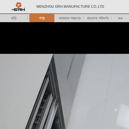
WENZHOU GRH MANUFACTURE CO.,LTD
বাড়ি
পণ্য
আমাদের সম্বন্ধে
কারখানা পরিদর্শন
>>