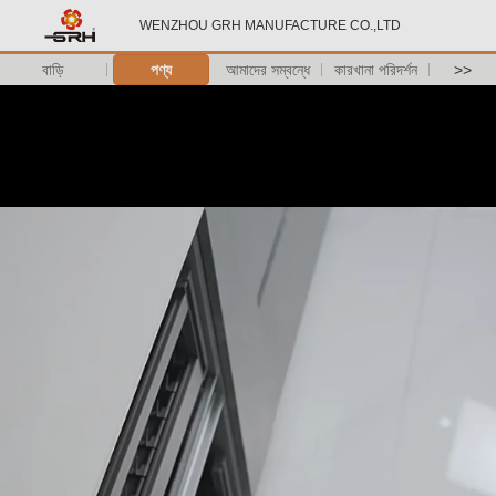
WENZHOU GRH MANUFACTURE CO.,LTD
বাড়ি
পণ্য
আমাদের সম্বন্ধে
কারখানা পরিদর্শন
>>