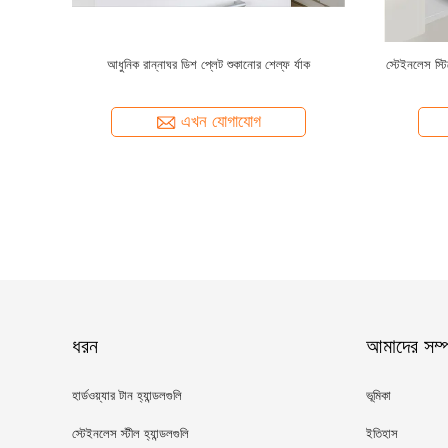
য়াবিহীন BBQ
উচ্চ মানের কাস্টম লোগো স্টেইনলেস স্টিল বারবিকিউ গ্রিল
হোম আউটডোর প
র অপসারণযোগ্য
আউটডোর চারকোল BBQ গ্রিল প্রচারের জন্য
এখন যোগাযোগ
ধরন
আমাদের সম্পর
হার্ডওয়্যার টান হ্যান্ডলগুলি
ভূমিকা
স্টেইনলেস স্টীল হ্যান্ডলগুলি
ইতিহাস