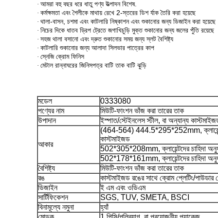
আমরা বহু বছর ধরে ধাতু পণ্য উত্পাদন বিশেষ.
·
কর্মক্ষমতা এবং শৈলীকে মাথায় রেখে 2-স্তরের ডিশ র্যাক তৈরি করা হয়েছে
·
থালা-বাসন, চশমা এবং কাটলারি নিষ্কাশন এবং শুকানোর জন্য ডিজাইন করা হয়েছে
·
নিচের দিকে ধাতব ড্রিপ ট্রেতে জগাখিচুড়ি মুক্ত শুকানোর জন্য জলের পুঁতি রয়েছে
·
সহজ থালা বসানো এবং দ্রুত শুকানোর সময় জন্য স্লট বৈশিষ্ট্য
·
কাটলারি শুকানোর জন্য আলাদা সিলভার পাত্রের কাপ
·
স্নেজি ক্রোম ফিনিস
·
মেটাল রান্নাঘরের জিনিসপত্র বাটি তাক বাটি ঝুড়ি
·
মডেল
0333080
পণ্যের নাম
মিউটি-ফাংশন ভাঁজ করা তারের তাক
উপাদান
ইস্পাত/স্টেইনলেস স্টীল, বা অন্যান্য কাস্টমাই
(464-564) 444.5*295*252mm, ক্লায়েন্টদ
কাস্টমাইজড
আকার
502*305*208mm, ক্লায়েন্টদের চাহিদা অনুযা
502*178*161mm, ক্লায়েন্টদের চাহিদা অনুযা
বৈশিষ্ট্য
মিউটি-ফাংশন ভাঁজ করা তারের তাক
রঙ
কাস্টমাইজড রঙের সাথে ক্রোম প্লেটিং/পাউডার 
ডিজাইন
ই এম এবং ওডিএম
সার্টিফিকেশন
SGS, TUV, SMETA, BSCI
বিনামূল্যে নমুনা
হ্যাঁ
মোড়ক
1 পিসি/পলিব্যাগ, বা প্রয়োজনীয় প্যাকেজ