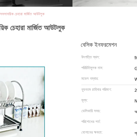
ক সমসাময়িক চেহারা মার্জিত আউটলুক
য়িক চেহারা মার্জিত আউটলুক
বেসিক ইনফরমেশন
উৎপত্তি স্থল:
চ
পরিচিতিমুলক নাম:
মডেল নম্বার:
ন্যূনতম চাহিদার পরিমাণ:
2
মূল্য:
ডেলিভারি সময়:
আ
পরিশোধের শর্ত:
এ
যোগানের ক্ষমতা:
প