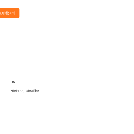
যোগাযোগ
রঙ
থালাবাসন, আলমারিতে