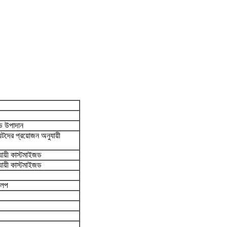
জড উপাদান
ের প্রয়োজন অনুযায়ী
য়ী কাস্টমাইজড
য়ী কাস্টমাইজড
লেপ