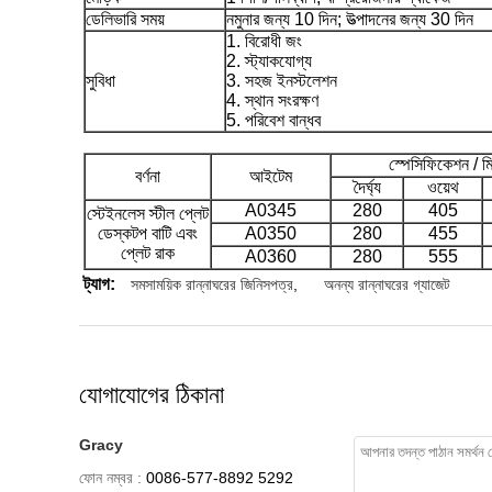
ডেলিভারি সময়
নমুনার জন্য 10 দিন; উত্পাদনের জন্য 30 দিন
1. বিরোধী জং
2. স্ট্যাকযোগ্য
সুবিধা
3. সহজ ইনস্টলেশন
4. স্থান সংরক্ষণ
5. পরিবেশ বান্ধব
স্পেসিফিকেশন / মি
বর্ণনা
আইটেম
দৈর্ঘ্য
ওয়েথ
A0345
280
405
স্টেইনলেস স্টীল প্লেট
ডেস্কটপ বাটি এবং
A0350
280
455
প্লেট রাক
A0360
280
555
ট্যাগ:
সমসাময়িক রান্নাঘরের জিনিসপত্র
,
অনন্য রান্নাঘরের গ্যাজেট
যোগাযোগের ঠিকানা
Gracy
ফোন নম্বর :
0086-577-8892 5292