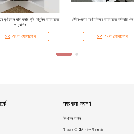
্যাটিও ব্যাকয়ার্ড রান্নাঘর ওয়াগন কাঠকয়লা
ভারী ডিউটি আউটডোর রোস্টার স্পিট রোটিসেরি B
বার্বিকিউ BBQ গ্রিল
কাঠকয়লা বারবিকিউ মাংস প্রক্রিয়াকরণ যন
এখন যোগাযোগ
এখন যোগাযোগ
্কে
কারখানা ভ্রমণ
উৎপাদন লাইন
ই এম / ODM থেকে ইনকয়েরি