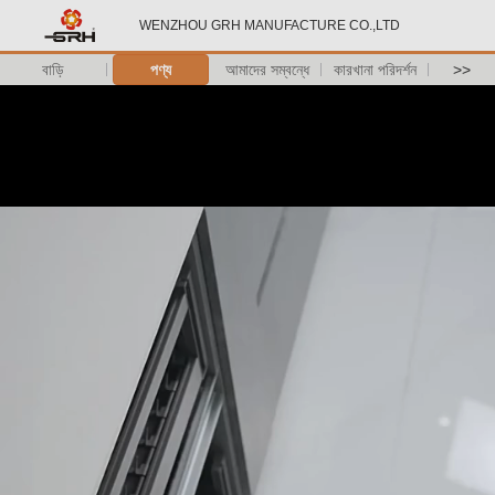
WENZHOU GRH MANUFACTURE CO.,LTD
বাড়ি
পণ্য
আমাদের সম্বন্ধে
কারখানা পরিদর্শন
>>